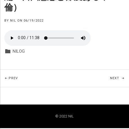
倫）
BY
NIL
ON
06/19/2022
NILOG
Posted In:
Post navigation
POST: 2022年6月18日：親密圏と不倫
PO
PREV
NEXT
© 2022 NIL