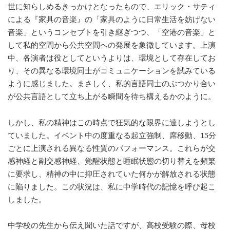
世に知らしめるきっかけとなったもので、エリック・サティ
による『家具の音楽』の「家具のように日常生活を妨げない
音楽」というコンセプトを引き継ぎつつ、「空港の音楽」と
して私的空間から公共空間への発展を象徴しています。上演
中、各演者は役としてというよりは、環境として存在してお
り、その異なる環境同士がコミュニケーションを試みている
ように感じました。まさしく、私的言語同士のぶつかり合い
が公共言語として立ち上がる瞬間を待ち構えるかのように。
しかし、私の精神はこの時点で狂気的な限界に達しようとし
ていました。イベント中の度重なる起立強制、席移動、15分
ごとに上演される異なる性質のパフォーマンス。これらが交
感神経と副交感神経、覚醒状態と睡眠状態の切り替えを頻繁
に要求し、精神の中に抑圧されていた何かが解放される状態
に陥りました。この状況は、私に中学時代の記憶を呼び起こ
しました。
中学校の先生から伝え聞いた話ですが、高校受験の際、母校