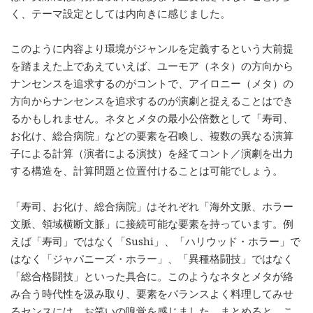
く、テーマ設定としては内向きに感じました。
このように内容より環境がジャンルを定義するという大前提
を踏まえた上であえていえば、ユーモア（ネタ）の方向から
ナンセンスを追求するのがコントで、アイロニー（メタ）の
方向からナンセンスを追求するのが演劇と捉えることはでき
るかもしれません。ネタとメタの最小公倍数として「寿司、
お化け、総合病院」などの要素を召喚し、複数の異なる演算
子による計算（演者による演技）を経てコント／演劇を出力
する構造を、計算問題と位置付けることは可能でしょう。
「寿司、お化け、総合病院」はそれぞれ「海外文脈、ホラー
文脈、領域横断文脈」に接続可能な要素を持っています。例
えば「寿司」ではなく「Sushi」、「ハリウッド・ホラー」で
はなく「ジャパニーズ・ホラー」、「異種格闘技」ではなく
「総合格闘技」といった具合に。このようなネタとメタが絡
み合う時代性を汲み取り、要素をバランスよく料理してみせ
るセンスには、お笑いの嗅覚を感じました。まとめると、こ