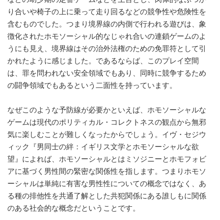
り合いや椅子の上に乗って走り回るなどの競争性や危険性を
含むものでした。つまり境界線の内側で行われる遊びは、象
徴化されたホモソーシャル的なじゃれ合いの連鎖ゲームのよ
うにも見え、境界線はその治外法権のための免罪符として引
かれたように感じました。であるならば、このプレイ空間
は、罪を問われない安全領域でもあり、同時に競争するため
の闘争領域でもあるという二面性を持っています。
なぜこのような予防線が必要かといえば、ホモソーシャルな
ゲームは現代のポリティカル・コレクトネスの観点から無邪
気に楽しむことが難しくなったからでしょう。イヴ・セジウ
ィック『男同士の絆：イギリス文学とホモソーシャルな欲
望』によれば、ホモソーシャルとはミソジニーとホモフォビ
アに基づく男性間の緊密な関係性を指します。つまりホモソ
ーシャルは単純に有害な男性性についての概念ではなく、あ
る種の排他性を共通了解とした共犯関係にある誰しもに関係
のある社会的な概念だということです。