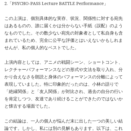
2.「PSYCHO-PASS Lecture BATTLE Performance」
この上演は、個別具体的な実存、状況、関係性に対する宛先
はあるものの、誰に届くかは分からない手紙（誤配）のよう
なものでした。その数少ない宛先の対象者として私自身も含
まれているため、完全に公平な評価とはいえないかもしれま
せんが、私の個人的なベストでした。
上演内容としては、アニメの戦闘シーン、ショートコント、
レクチャーパフォーマンスなどの形式や文法を取り入れ、分
かり合えなさを朗読と身体のパフォーマンスの分離によって
表現していました。特に印象的だったのは、小林の語りで
「絶縁関係」と「友人関係」が対比され、過去の自分の行い
を肯定しつつ、友達であり続けることができたのではないか
と懐古する場面でした。
この結論は、一人の個人が悩んだ末に出した一つの美しい結
論です。しかし、私には別の見解もあります。以下は、これ