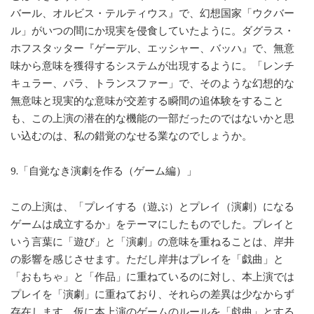
バール、オルビス・テルティウス』で、幻想国家「ウクバー
ル」がいつの間にか現実を侵食していたように。ダグラス・
ホフスタッター『ゲーデル、エッシャー、バッハ』で、無意
味から意味を獲得するシステムが出現するように。「レンチ
キュラー、パラ、トランスファー」で、そのような幻想的な
無意味と現実的な意味が交差する瞬間の追体験をすること
も、この上演の潜在的な機能の一部だったのではないかと思
い込むのは、私の錯覚のなせる業なのでしょうか。
9.「自覚なき演劇を作る（ゲーム編）」
この上演は、「プレイする（遊ぶ）とプレイ（演劇）になる
ゲームは成立するか」をテーマにしたものでした。プレイと
いう言葉に「遊び」と「演劇」の意味を重ねることは、岸井
の影響を感じさせます。ただし岸井はプレイを「戯曲」と
「おもちゃ」と「作品」に重ねているのに対し、本上演では
プレイを「演劇」に重ねており、それらの差異は少なからず
存在します。仮に本上演のゲームのルールを「戯曲」とする