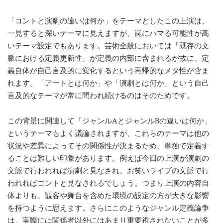
「コントと演劇の違いは何か」をテーマとしたこの上演は、
一見すると深いテーマに見えますが、罠にハマる可能性が高
いテーマ設定でもあります。芸術全般においては「既存の文
脈における定義更新性」が定義の内部に含まれるが故に、定
義自体が自己言及的に変化するという再帰的なメタ性が含ま
れます。「アートとは何か」や「演劇とは何か」という自己
言及的なテーマが常に問われ続けるのはそのためです。
この背景に関連して「ジャンルAとジャンルBの違いは何か」
というテーマもよく議論されますが、これらのテーマは他の
状況や差異によってその関係性が決まるため、単独で定義す
ることは難しい印象があります。例えば今回の上演が演劇の
文脈で行われれば演劇と見なされ、お笑いライブの文脈で行
われればコントと見なされるでしょう。つまり上演の内容自
体よりも、観客や舞台を含めた環境の設定の方が大きな影響
を持つように思えます。さらにこのようなジャンル定義論争
は、実際には関係者以外にはあまり重要視されないことが多