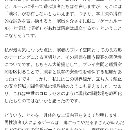
と、ルールに沿って遊ぶ演者たちは存在しますが、そこには
「演出」が存在しないともいえます。つまり、本上演の潜在
的な試みを言い換えると「演出を介さずに戯曲（ゲームルー
ル）と演技（演者）があれば演劇は成立するか」ということ
になりそうです。
私が最も気になった点は、演者のプレイ空間としての長方形
のテーピングによる区切りと、その周囲を囲う観客の関係性
についてです。もちろん大前提として、プレイ空間と鑑賞空
間を区切ることで、演者と観客の安全性を確保する配慮があ
ったはずです。しかし、私にはこの境界線が、立ち入り禁止
の安全領域／闘争領域の境界線のようにも見えました。つま
り、これは中世のコロッセオのように現代の闘技場を戯画化
したもなのではないかと思ったのです。
どういうことかを、具体的な上演内容を交えて説明します。
男性演者4人によるゲームは、鬼ごっこやだるまさんが転んだ
などの幼少期の定番ゲームなどを土台とし、肉体的なぶつか