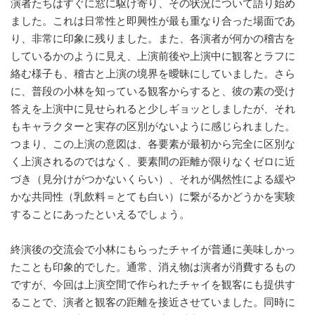
演者たちはすぐに窓に駆け寄り、その状況について語り始め
ました。これは日常性と即興性が最も重なり合った場面であ
り、非常に印象に残りました。また、各演者が何かの稽古を
しているかのように見え、上演前後や上演中に観客とラフに
絡む様子も、稽古と上演の境界を曖昧にしていました。さら
に、普段の小林を知っている観客からすると、彼の素の受け
答えを上演中に見せられると少しギョッとしましたが、それ
もキャラクターと実存の区別がないように感じられました。
つまり、この上演の意図は、各要素が最初から完全に区別な
く上演されるのではなく、要素間の距離が限りなくゼロに近
づき（見分けがつかないくらい）、それが偶然性による緩や
かな共同性（乳飲料＝とても白い）に繋がるかどうかを実験
することにあったといえるでしょう。
終演後の交流会で小林にもらったチャイが普通に美味しかっ
たことも印象的でした。通常、消え物は演者が消費するもの
ですが、今回は上演空間で作られたチャイを観客にも提供す
ることで、演者と観客の距離を接近させていました。同時に