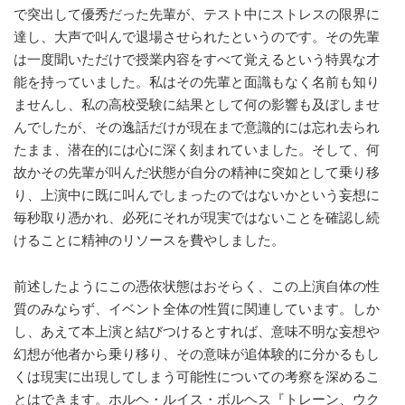
で突出して優秀だった先輩が、テスト中にストレスの限界に
達し、大声で叫んで退場させられたというのです。その先輩
は一度聞いただけで授業内容をすべて覚えるという特異な才
能を持っていました。私はその先輩と面識もなく名前も知り
ませんし、私の高校受験に結果として何の影響も及ぼしませ
んでしたが、その逸話だけが現在まで意識的には忘れ去られ
たまま、潜在的には心に深く刻まれていました。そして、何
故かその先輩が叫んだ状態が自分の精神に突如として乗り移
り、上演中に既に叫んでしまったのではないかという妄想に
毎秒取り憑かれ、必死にそれが現実ではないことを確認し続
けることに精神のリソースを費やしました。
前述したようにこの憑依状態はおそらく、この上演自体の性
質のみならず、イベント全体の性質に関連しています。しか
し、あえて本上演と結びつけるとすれば、意味不明な妄想や
幻想が他者から乗り移り、その意味が追体験的に分かるもし
くは現実に出現してしまう可能性についての考察を深めるこ
とはできます。ホルヘ・ルイス・ボルヘス『トレーン、ウク