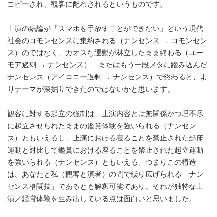
コピーされ、観客に配布されるというものです。
上演の結論が「スマホを手放すことができない」という現代
社会のコモンセンスに集約される（ナンセンス → コモンセン
ス）のではなく、カオスな運動が林立したまま終わる（ユー
モア過剰 → ナンセンス）、またはもう一段メタに踏み込んだ
ナンセンス（アイロニー過剰 → ナンセンス）で終わると、よ
りテーマが深掘りできたのではないかと思います。
観客に対する起立の強制は、上演内容とは無関係かつ理不尽
に起立させられたままの鑑賞体験を強いられる（ナンセン
ス）ともいえるし、上演における寝ることを禁止された起床
運動と対比して鑑賞における座ることを禁止された起立運動
を強いられる（ナンセンス）ともいえる。つまりこの構造
は、あなたと私（観客と演者）の間で繰り広げられる「ナン
センス格闘技」であるとも解釈可能であり、それが独特な上
演／鑑賞体験を生み出している点は面白いと思いました。