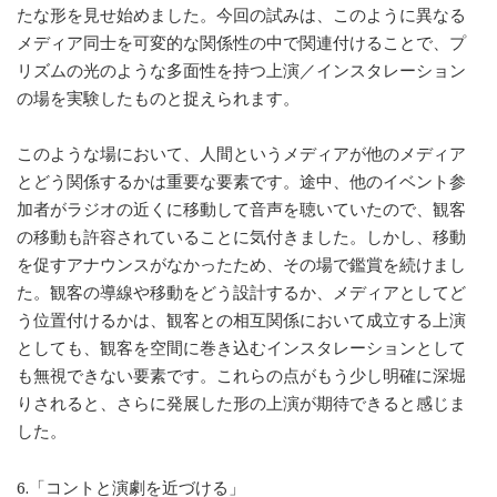
たな形を見せ始めました。今回の試みは、このように異なる
メディア同士を可変的な関係性の中で関連付けることで、プ
リズムの光のような多面性を持つ上演／インスタレーション
の場を実験したものと捉えられます。
このような場において、人間というメディアが他のメディア
とどう関係するかは重要な要素です。途中、他のイベント参
加者がラジオの近くに移動して音声を聴いていたので、観客
の移動も許容されていることに気付きました。しかし、移動
を促すアナウンスがなかったため、その場で鑑賞を続けまし
た。観客の導線や移動をどう設計するか、メディアとしてど
う位置付けるかは、観客との相互関係において成立する上演
としても、観客を空間に巻き込むインスタレーションとして
も無視できない要素です。これらの点がもう少し明確に深堀
りされると、さらに発展した形の上演が期待できると感じま
した。
6.「コントと演劇を近づける」