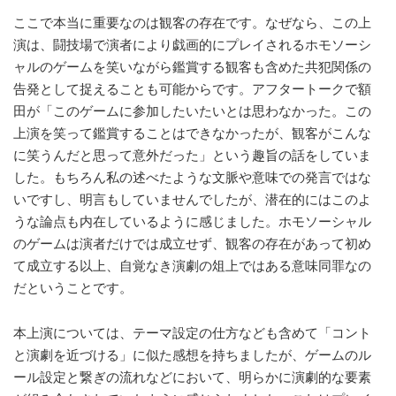
ここで本当に重要なのは観客の存在です。なぜなら、この上
演は、闘技場で演者により戯画的にプレイされるホモソーシ
ャルのゲームを笑いながら鑑賞する観客も含めた共犯関係の
告発として捉えることも可能からです。アフタートークで額
田が「このゲームに参加したいたいとは思わなかった。この
上演を笑って鑑賞することはできなかったが、観客がこんな
に笑うんだと思って意外だった」という趣旨の話をしていま
した。もちろん私の述べたような文脈や意味での発言ではな
いですし、明言もしていませんでしたが、潜在的にはこのよ
うな論点も内在しているように感じました。ホモソーシャル
のゲームは演者だけでは成立せず、観客の存在があって初め
て成立する以上、自覚なき演劇の俎上ではある意味同罪なの
だということです。
本上演については、テーマ設定の仕方なども含めて「コント
と演劇を近づける」に似た感想を持ちましたが、ゲームのル
ール設定と繋ぎの流れなどにおいて、明らかに演劇的な要素