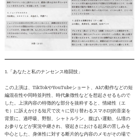
1.「あなたと私のナンセンス格闘技」
この上演は、TikTokやYouTubeショート、AIの動作などの短
編混在性や同時並列性、時代象徴性などを想起させるもので
した。上演内容の特徴的な部分を抜粋すると、情緒性（エ
モ）に訴えかける短尺で次々に切り替わるスマホDJ的音楽を
背景に、過呼吸、野獣、シャトルラン、腹ばい運動、仏壇の
お参りなどが実況中継され、寝起きにおける起床の苦しみを
中心とした、身体性に対する断片的な内容のメモがその場で