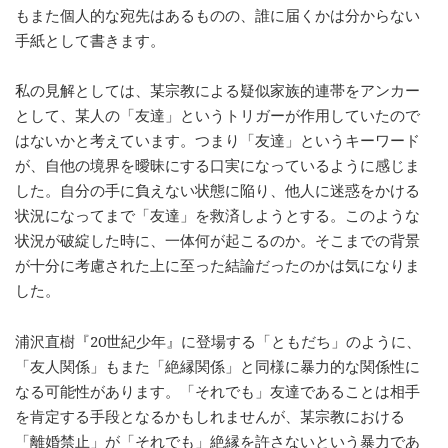
もまた個人的な宛先はあるものの、誰に届くかは分からない
手紙として書きます。
私の見解としては、某宗教による疑似家族的連帯をアンカー
として、某人の「友達」というトリガーが作用していたので
はないかと考えています。つまり「友達」というキーワード
が、自他の境界を曖昧にする口実になっているように感じま
した。自分の手に負えない状態に陥り、他人に迷惑をかける
状況になってまで「友達」を救済しようとする。このような
状況が破綻した時に、一体何が起こるのか。そこまでの背景
が十分に考慮された上に至った結論だったのかは気になりま
した。
浦沢直樹『20世紀少年』に登場する「ともだち」のように、
「友人関係」もまた「絶縁関係」と同様に暴力的な関係性に
なる可能性があります。「それでも」友達であることは相手
を肯定する手段となるかもしれませんが、某宗教における
「離婚禁止」が「それでも」絶縁を許さないという暴力であ