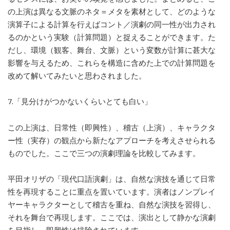
の上演は異なる文脈のネタ＝メタを素材として、どのような
演算子による計算を行えばコント／演劇の同一性が出力され
るのかという実験（計算問題）と捉えることができます。た
だし、環境（観客、舞台、文脈）という変数が計算に甚大な
影響を与えるため、これらを構造に含めた上での計算問題を
改めて解いてみたいと思わされました。
7.「見分けがつかないくらいとても白い」
この上演は、日常性（即興性）、稽古（上演）、キャラクタ
ー性（実存）の観点から新たなアプローチを考えさせられる
ものでした。ここで三つの演劇理論を比較してみます。
平田オリザの「現代口語演劇」は、自然な演技を通じて日常
性を再現することに重点を置いています。演者はノンプレイ
ヤーキャラクターとして稽古を重ね、自然な演技を習得し、
それを舞台で再現します。ここでは、演出として静かな演劇