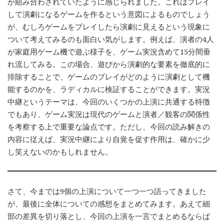
が組み合わされていたように感じられました。これはプレイ
して演劇になるゲームを作るという意図によるものでしょう
が、むしろゲームをプレイしたら演劇に見えるという現象に
ついて考えてみるのも面白い気がします。例えば、演者の4人
が家庭用ゲーム機で遊ぶ様子を、ゲーム実況含めて15分間垂
れ流してみる。この場合、遊びから演劇的な要素を徹底的に
排除することで、ゲームのプレイがどのように演劇として機
能するのかを、ラディカルに検証することができます。実況
中継というテーマは、今回のいくつかの上演に共通する特徴
でもあり、ゲーム実況は現代のゲームと演者／観客の関係性
を考察する上で重要な論点です。ただし、今回の読み解きの
内容に従えば、実況中継により自覚を促す作用は、確かに少
し笑えないのかもしれません。
さて、今までは9個の上演について一つ一つ語ってきました
が、最後に全体についての感想をまとめてみます。あえて細
部の差異を切り落とし、今回の上演を一言でまとめるならば