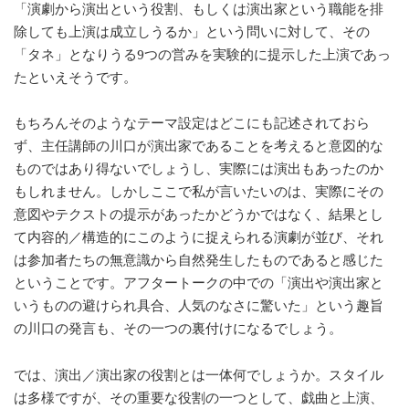
「演劇から演出という役割、もしくは演出家という職能を排
除しても上演は成立しうるか」という問いに対して、その
「タネ」となりうる9つの営みを実験的に提示した上演であっ
たといえそうです。
もちろんそのようなテーマ設定はどこにも記述されておら
ず、主任講師の川口が演出家であることを考えると意図的な
ものではあり得ないでしょうし、実際には演出もあったのか
もしれません。しかしここで私が言いたいのは、実際にその
意図やテクストの提示があったかどうかではなく、結果とし
て内容的／構造的にこのように捉えられる演劇が並び、それ
は参加者たちの無意識から自然発生したものであると感じた
ということです。アフタートークの中での「演出や演出家と
いうものの避けられ具合、人気のなさに驚いた」という趣旨
の川口の発言も、その一つの裏付けになるでしょう。
では、演出／演出家の役割とは一体何でしょうか。スタイル
は多様ですが、その重要な役割の一つとして、戯曲と上演、