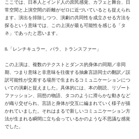
ここでは、日本人とインド人の庶民感覚、カフェと舞台、日
常空間と上演空間の距離がゼロに近づいているとも捉えられ
ます。演出を排除しつつ、演劇の共同性を成立させる方法を
探るという意味では、この上演が最も可能性を感じる「タ
ネ」であったと思います。
8.「レンチキュラー、パラ、トランスファー」
この上演は、複数のテクストとダンス的身体の同期／非同
期、つまり意味と非意味を往復する抽象言語同士の翻訳／誤
訳可能性が交差する場所で生まれるコミュニケーションにつ
いての演劇と捉えました。具体的には、本の朗読、リゾート
ファッション、回想の物語、タコのように滑らかな動きなど
が織り交ぜられ、言語と身体が交互に編まれていく様子が描
かれていました。それはまるで新しいコミュニケーション方
法が生まれる瞬間に立ち会っているかのような不思議な感覚
でした。