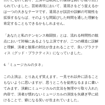
られていました。芸術表現において、退屈さをどう捉えるか
は一つの大きなテーマです。退屈さが誤読や誤解の可能性を
拡張するならば、そのような間延びした時間を通した理解を
肯定することもできるかもしれません。
「あなたと私のナンセンス格闘技」とは、流れる時間性の観
点において対極にあるような上演ですが、二つの構造に誤解
と理解、演者と観客の対比が含まれることで、良いプラクテ
ィス（グッド・プラクティス）になっていました。
4.「ミュージカルのタネ」
この上演は、とりあえず笑えます。一見それ以外に語ること
もないように思いますが、思うところを徒然なるままに書い
てみます。演劇にミュージカルの文法を無理やり取り入れた
内容で、演者が慣れないミュージカルの演技を矢継ぎ早に続
けることで、癖になる笑いが生まれていました。