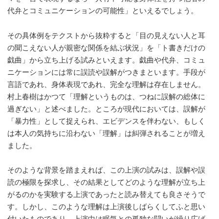
代弁とコミュニケーションの可能性」といえるでしょう。
その具体例をテクストから抜粋すると「目の見えない人と耳
の聞こえない人が親密な関係を結ぶ状況」を「ト書きだけの
戯曲」から立ち上げる試みといえます。戯曲や代弁、コミュ
ニケーションには常に誤読や誤解がつきまといます。手段が
言語であれ、身体表現であれ、完全な理解は存在しません。
村上春樹はかつて「理解というものは、つねに誤解の総体に
過ぎない」と述べました。ところが現代においては、誤解が
「暴力性」として捉えられ、エビデンスを伴わない、もしく
は本人の気持ちに沿わない「理解」は糾弾されることが増え
ました。
そのような背景を踏まえれば、この上演の試みは、誤解や誤
読の極限を探求し、その結果としてどのような理解が立ち上
がるのかを実験する上演であったと読み替えても良さそうで
す。しかし、このような理解は上演後しばらくしてふと思い
付いたものであり、上演中は眠気との孤独な闘いが繰り広げ