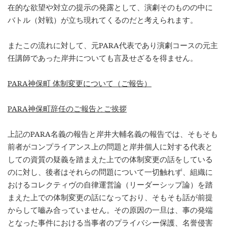
在的な欲望や対立の提示の発露として、演劇そのものの中に
バトル（対戦）が立ち現れてくるのだと考えられます。
またこの流れに対して、元PARA代表であり演劇コースの元主
任講師であった岸井についても言及せざるを得ません。
PARA神保町 体制変更について（ご報告）
PARA神保町辞任のご報告とご挨拶
上記のPARA名義の報告と岸井大輔名義の報告では、そもそも
前者がコンプライアンス上の問題と岸井個人に対する代表と
しての資質の疑義を踏まえた上での体制変更の話をしている
のに対し、後者はそれらの問題について一切触れず、組織に
おけるコレクティヴの自律運営論（リーダーシップ論）を踏
まえた上での体制変更の話になっており、そもそも話が前提
からして嚙み合っていません。その原因の一旦は、事の発端
となった事件における当事者のプライバシー保護、名誉侵害