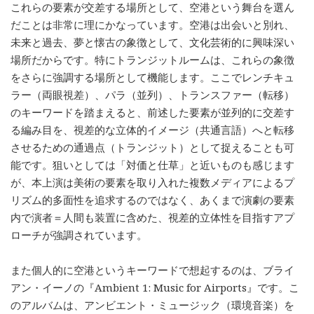
これらの要素が交差する場所として、空港という舞台を選ん
だことは非常に理にかなっています。空港は出会いと別れ、
未来と過去、夢と懐古の象徴として、文化芸術的に興味深い
場所だからです。特にトランジットルームは、これらの象徴
をさらに強調する場所として機能します。ここでレンチキュ
ラー（両眼視差）、パラ（並列）、トランスファー（転移）
のキーワードを踏まえると、前述した要素が並列的に交差す
る編み目を、視差的な立体的イメージ（共通言語）へと転移
させるための通過点（トランジット）として捉えることも可
能です。狙いとしては「対価と仕草」と近いものも感じます
が、本上演は美術の要素を取り入れた複数メディアによるプ
リズム的多面性を追求するのではなく、あくまで演劇の要素
内で演者＝人間も装置に含めた、視差的立体性を目指すアプ
ローチが強調されています。
また個人的に空港というキーワードで想起するのは、ブライ
アン・イーノの『Ambient 1: Music for Airports』です。こ
のアルバムは、アンビエント・ミュージック（環境音楽）を