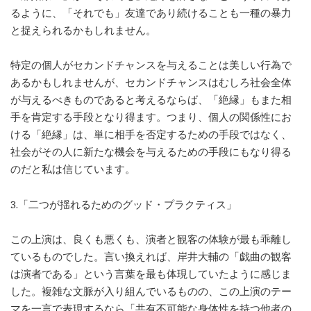
るように、「それでも」友達であり続けることも一種の暴力
と捉えられるかもしれません。
特定の個人がセカンドチャンスを与えることは美しい行為で
あるかもしれませんが、セカンドチャンスはむしろ社会全体
が与えるべきものであると考えるならば、「絶縁」もまた相
手を肯定する手段となり得ます。つまり、個人の関係性にお
ける「絶縁」は、単に相手を否定するための手段ではなく、
社会がその人に新たな機会を与えるための手段にもなり得る
のだと私は信じています。
3.「二つが揺れるためのグッド・プラクティス」
この上演は、良くも悪くも、演者と観客の体験が最も乖離し
ているものでした。言い換えれば、岸井大輔の「戯曲の観客
は演者である」という言葉を最も体現していたように感じま
した。複雑な文脈が入り組んでいるものの、この上演のテー
マを一言で表現するなら「共有不可能な身体性を持つ他者の