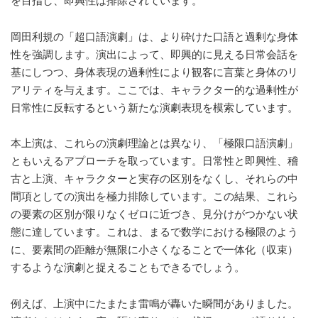
を目指し、即興性は排除されています。
岡田利規の「超口語演劇」は、より砕けた口語と過剰な身体
性を強調します。演出によって、即興的に見える日常会話を
基にしつつ、身体表現の過剰性により観客に言葉と身体のリ
アリティを与えます。ここでは、キャラクター的な過剰性が
日常性に反転するという新たな演劇表現を模索しています。
本上演は、これらの演劇理論とは異なり、「極限口語演劇」
ともいえるアプローチを取っています。日常性と即興性、稽
古と上演、キャラクターと実存の区別をなくし、それらの中
間項としての演出を極力排除しています。この結果、これら
の要素の区別が限りなくゼロに近づき、見分けがつかない状
態に達しています。これは、まるで数学における極限のよう
に、要素間の距離が無限に小さくなることで一体化（収束）
するような演劇と捉えることもできるでしょう。
例えば、上演中にたまたま雷鳴が轟いた瞬間がありました。