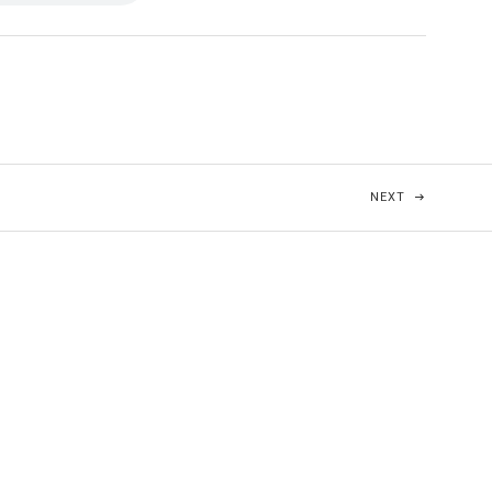
5月26日：スマホ充電レンタルの罠と整体の結果発表
POST: 2
NEXT