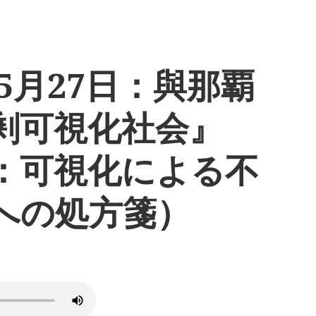
年5月27日：與那覇
剰可視化社会』
：可視化による不
への処方箋）